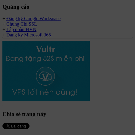
Quảng cáo
+
Đăng ký Google Workspace
+
Chung Chi SSL
+
Tập đoàn HVN
+
Dang ky Microsoft 365
Chia sẻ trang này