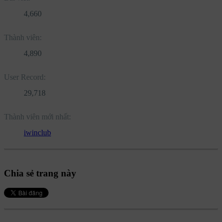
4,660
Thành viên:
4,890
User Record:
29,718
Thành viên mới nhất:
iwinclub
Chia sẻ trang này