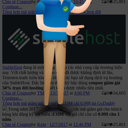
Chia sẻ Coupon
by
Kein
:
19/7/2017
at
10:45 AM
0
25,801
Continue...
Tổng hợp mã giảm giá StableHost lên tới 50% trọn đời
StableHost
đang là một trong số top các nhà cung cấp hosting hiện
nay. Với chất lượng và sự ổn định đã được khẳng định từ lâu,
Tenmien.trade luôn khuyến khích các bạn sử dụng dịch vụ hosting
của StableHost. Đặc biệt khi đăng ký hãy dùng
coupon giảm giá
50% trọn đời hosting
sẽ tiết kiệm được nhiều tiền nhất.
Chia sẻ Coupon
by
TMT
:
13/7/2017
at
4:00 PM
0
34,605
Continue...
Tổng hợp mã giảm giá tên miền .COM chỉ 0.99$ tại GoDaddy
Trong năm 2017,
GoDaddy
tung ra các mã giảm giá cho khách
hàng khi đăng ký tên miền
.COM
với giá chỉ còn có
0.99$ cho 1
năm
.
Chia sẻ Coupon
by
Kein
:
12/7/2017
at
12:46 PM
0
25,801