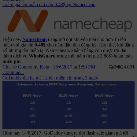
Giảm giá tên miền chỉ còn 0.48$ tại Namecheap
Hiện nay,
Namecheap
đang mở đợt khuyến mãi cho hơn 15 tên
miền với giá chỉ
0.48$
cho năm đầu tiên đăng ký. Hơn thế, khi đăng
ký nhưng tên miền tại Namecheap, khách hàng còn được ưu đãi
thêm dịch vụ
WhoisGuard
trong một năm (trị giá 2.88$) hoàn toàn
miễn phí
Chia sẻ Coupon
by
Kein
:
16/6/2017
at
1:50 PM
0
24,091
Continue...
GoDaddy đại hạ giá 12 tên miền chỉ trong 3 ngày
Hôm nay 14/6/2017, GoDaddy tung ra đợt flash sale giảm giá tới