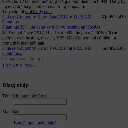
95% cho 12 tên miền mở rộng với giá khởi điểm chỉ 0.99$. Đăng ký
ngay vì đợt hạ giá chỉ kéo dài trong 3 ngày tới!
Truy cập tới
GoDaddy.com
Chia sẻ Coupon
by
Kein
:
14/6/2017
at
11:25 AM
0
23,410
Continue...
Giảm giá 30% khi đăng ký dịch vụ hosting tại HostUs
Trong tháng 6/2017, HostUs ưu đãi khuyến mãi 30% với các
dịch vụ web hosting, reseller, VPS. Gói Coupon chỉ có hiệu lực
trong thời gian giới hạn!
Chia sẻ Coupon
by
Kein
:
14/6/2017
at
10:23 AM
0
20,305
Continue...
Trang 1 của 6 trang
1
2
3
4
5
6
Tiếp >
Đăng nhập
Tên tài khoản hoặc Email:
Mật khẩu:
Bạn đã quên mật khẩu?