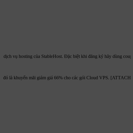
ụng dịch vụ hosting của StableHost. Đặc biệt khi đăng ký hãy dùng cou
iệu, đó là khuyến mãi giảm giá 66% cho các gói Cloud VPS. [ATTACH] M