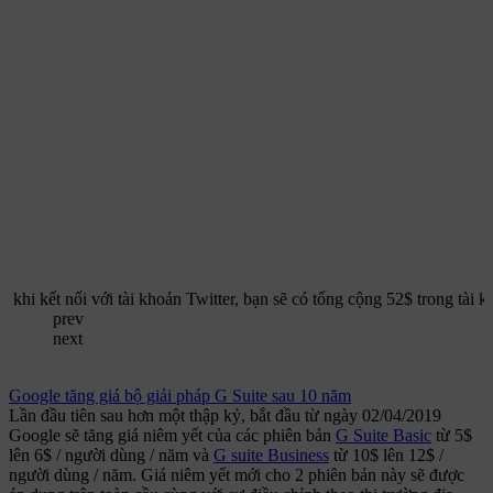
khi kết nối với tài khoản Twitter, bạn sẽ có tổng cộng 52$ trong tài 
prev
next
Google tăng giá bộ giải pháp G Suite sau 10 năm
Lần đầu tiên sau hơn một thập kỷ, bắt đầu từ ngày 02/04/2019
Google sẽ tăng giá niêm yết của các phiên bản
G Suite Basic
từ 5$
lên 6$ / người dùng / năm và
G suite Business
từ 10$ lên 12$ /
người dùng / năm. Giá niêm yết mới cho 2 phiên bản này sẽ được