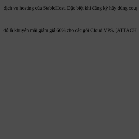
ụng dịch vụ hosting của StableHost. Đặc biệt khi đăng ký hãy dùng cou
iệu, đó là khuyến mãi giảm giá 66% cho các gói Cloud VPS. [ATTACH] M