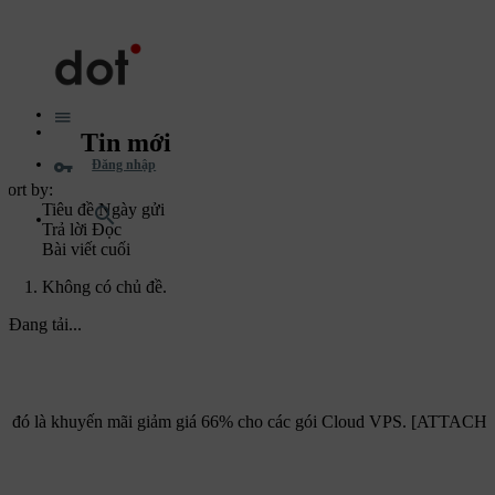
Tin mới
Đăng nhập
Sort by:
Tiêu đề
Ngày gửi
Trả lời
Đọc
Bài viết cuối
Không có chủ đề.
Đang tải...
iệu, đó là khuyến mãi giảm giá 66% cho các gói Cloud VPS. [ATTACH] M