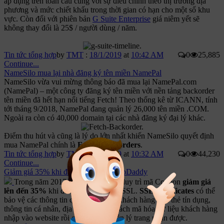
áp dụng trên toàn cầu cùng với sự điều chỉnh theo thị trường địa
phương và mức chiết khấu trong thời gian có hạn cho một số khu
vực. Còn đối với phiên bản
G Suite Enterprise
giá niêm yết sẽ
không thay đổi là 25$ / người dùng / năm.
Tin tức tổng hợp
by
TMT
:
18/1/2019
at
10:42 AM
0
25,885
Continue...
NameSilo mua lại nhà đăng ký tên miền NamePal
NameSilo vừa vui mừng thông báo đã mua lại NamePal.com
(NamePal) – một công ty đăng ký tên miền với nền tảng backorder
tên miền đã hết hạn nổi tiếng Fetch! Theo thống kê từ ICANN, tính
tới tháng 9/2018, NamePal đang quản lý 26,000 tên miền .COM.
Ngoài ra còn có 40,000 domain tại các nhà đăng ký đại lý khác.
Điểm thu hút và cũng là lý do lớn nhất khiến NameSilo quyết định
mua NamePal chính là
Fetch! Backorders
.
Tin tức tổng hợp
by
TMT
:
18/1/2019
at
10:32 AM
0
44,230
Continue...
Giảm giá 35% khi đăng ký SSL tại GoDaddy
Trong năm 2017
GoDaddy
đang duy trì mã Coupon
giảm giá
lên đến 35%
khi đăng ký chứng chỉ SSL.
SSL Certificates
có thể
bảo vệ các thông tin quan trọng của khách hàng (mã thẻ tín dụng,
thông tin cá nhân, địa chỉ, ...) bằng cách mã hóa dữ liệu khách hàng
nhập vào website rồi giải mã khi quản lý trang nhận được.