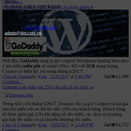
lbc.vn
Continue...
IS
AVAILABLE
FOR SALE!
Wordpress hosting với 1$/tháng chỉ trong tháng 6
NGÀY ĐĂNG KÝ
12/9/2024
ĐĂNG KÝ TẠI
Tenten (GMO)
GIÁ BÁN
90.000.000 đ
LIÊN HỆ
+84.399.999.666
admin@dot.com.vn
Mới đây,
GoDaddy
tung ra gói coupon Wordpress hosting kèm theo
1 tên miền
miễn phí
và email Office 365 với
5GB
dung lượng.
Coupon có hiệu lực chỉ trong tháng 6/2017!
Chia sẻ Coupon
by
Kein
:
21/6/2017
at
1:44 PM
0
22,388
Continue...
Domain.com giảm giá 25% cho tất cả các dịch vụ
Trong nửa cuối tháng 6/2017, Domain cho ra gói Coupon và mã gia
hạn tên miền với ưu đãi lên đến 25% cho khách hàng. Khách hàng
sẽ được giảm giá 25% khi đăng ký tên miền, các dịch vụ hosting,
gia hạn tên miền và cả chuyển nhượng tên miền.
Chia sẻ Coupon
by
Kein
:
19/6/2017
at
12:40 PM
0
24,722
Continue...